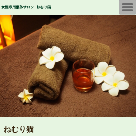
T
女性専用整体サロン ねむり猫
o
g
g
l
e
n
a
v
i
g
a
t
i
o
n
ねむり猫